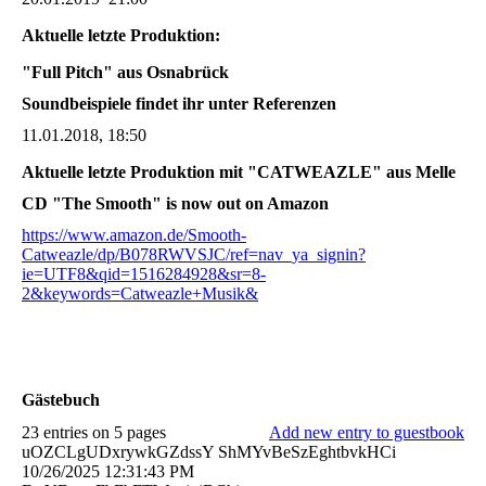
Aktuelle letzte Produktion:
"Full Pitch" aus Osnabrück
Soundbeispiele findet ihr unter Referenzen
11.01.2018, 18:50
Aktuelle letzte Produktion mit "CATWEAZLE" aus Melle
CD "The Smooth" is now out on Amazon
https://www.amazon.de/Smooth-
Catweazle/dp/B078RWVSJC/ref=nav_ya_signin?
ie=UTF8&qid=1516284928&sr=8-
2&keywords=Catweazle+Musik&
Gästebuch
23 entries on 5 pages
Add new entry to guestbook
uOZCLgUDxrywkGZdssY ShMYvBeSzEghtbvkHCi
10/26/2025
12:31:43 PM