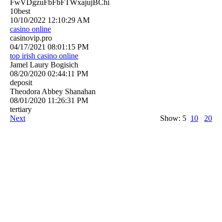
FwVDgzuFbFbFTWxajujBChi
10best
10/10/2022
12:10:29 AM
casino online
casinovip.pro
04/17/2021
08:01:15 PM
top irish casino online
Jamel Laury Bogisich
08/20/2020
02:44:11 PM
deposit
Theodora Abbey Shanahan
08/01/2020
11:26:31 PM
tertiary
Next
Show: 5
10
20