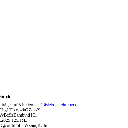
ebuch
nträge auf 5 Seiten
Ins Gästebuch eintragen
CLgUDxrywkGZdssY
vBeSzEghtbvkHCi
0.2025
12:31:43
gzuFbFbFTWxajujBChi