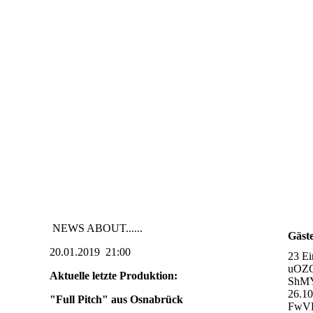
NEWS ABOUT......
Gäst
20.01.2019 21:00
23 Ei
uOZ
Aktuelle letzte Produktion:
ShMY
26.1
"Full Pitch" aus Osnabrück
FwVD