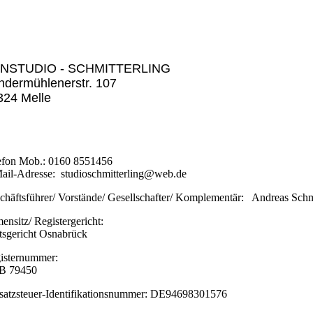
NSTUDIO - SCHMITTERLING
ndermühlenerstr. 107
324 Melle
efon Mob.: 0160 8551456
ail-Adresse: studioschmitterling@web.de
chäftsführer/ Vorstände/ Gesellschafter/ Komplementär: Andreas Sch
mensitz/ Registergericht:
sgericht Osnabrück
isternummer:
B 79450
atzsteuer-Identifikationsnummer: DE94698301576