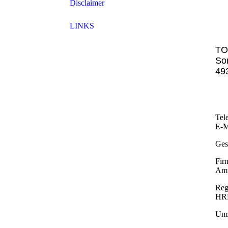
Disclaimer
LINKS
TO
So
49
Tel
E-M
Ges
Fir
Amt
Reg
HR
Ums