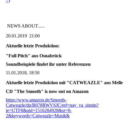
;-)
NEWS ABOUT......
20.01.2019 21:00
Aktuelle letzte Produktion:
"Full Pitch" aus Osnabrück
Soundbeispiele findet ihr unter Referenzen
11.01.2018, 18:50
Aktuelle letzte Produktion mit "CATWEAZLE" aus Melle
CD "The Smooth" is now out on Amazon
https://www.amazon.de/Smooth-
Catweazle/dp/B078RWVSJC/ref=nav_ya_signin?
ie=UTF8&qid=1516284928&sr=8-
2&keywords=Catweazle+Musik&