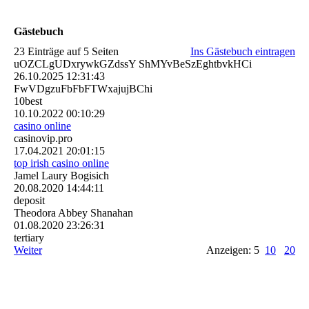
Gästebuch
23 Einträge auf 5 Seiten
Ins Gästebuch eintragen
uOZCLgUDxrywkGZdssY ShMYvBeSzEghtbvkHCi
26.10.2025
12:31:43
FwVDgzuFbFbFTWxajujBChi
10best
10.10.2022
00:10:29
casino online
casinovip.pro
17.04.2021
20:01:15
top irish casino online
Jamel Laury Bogisich
20.08.2020
14:44:11
deposit
Theodora Abbey Shanahan
01.08.2020
23:26:31
tertiary
Weiter
Anzeigen: 5
10
20