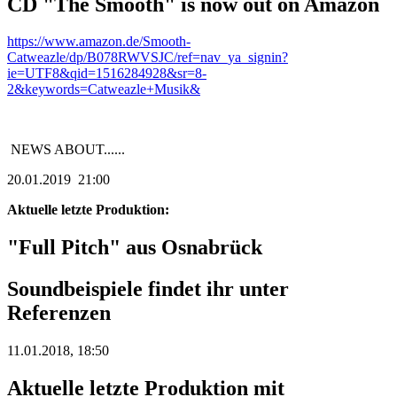
CD "The Smooth" is now out on Amazon
https://www.amazon.de/Smooth-
Catweazle/dp/B078RWVSJC/ref=nav_ya_signin?
ie=UTF8&qid=1516284928&sr=8-
2&keywords=Catweazle+Musik&
NEWS ABOUT......
20.01.2019 21:00
Aktuelle letzte Produktion:
"Full Pitch" aus Osnabrück
Soundbeispiele findet ihr unter
Referenzen
11.01.2018, 18:50
Aktuelle letzte Produktion mit