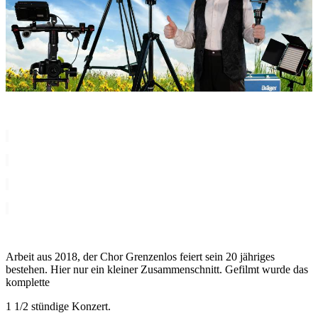
i
i
i
i
Arbeit aus 2018, der Chor Grenzenlos feiert sein 20 jähriges
bestehen. Hier nur ein kleiner Zusammenschnitt. Gefilmt wurde das
komplette
1 1/2 stündige Konzert.