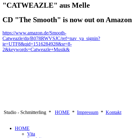
"CATWEAZLE" aus Melle
CD "The Smooth" is now out on Amazon
https://www.amazon.de/Smooth-
Catweazle/dp/B078RWVSJC/ref=nav_ya_signin?
ie=UTF8&qid=1516284928&sr=8-
2&keywords=Catweazle+Musik&
Studio - Schmitterling *
HOME
*
Impressum
*
Kontakt
HOME
Vita