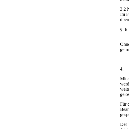
3.2 
Im F
über
§ E-
Ohne
gema
4
Mit 
werd
weit
gelö
Für 
Bear
gesp
Der 