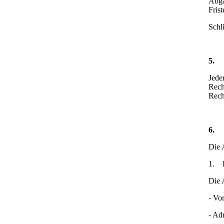
Abga
Fris
Schl
5
Jede
Rech
Rech
6
Die 
1. E
Die 
- Vo
- Ad