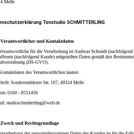
4 Melle
enschutzerklärung Tonstudio SCHMITTERLING
.
Verantwortlicher und Kontaktdaten
Verantwortliche für die Verarbeitung ist Andreas Schmidt (nachfolgend 
offenen (nachfolgend Kunde) mitgeteilten Daten gemäß den Bestimmun
ndverordnung (DS-GVO).
Kontaktdaten des Verantwortlichen lauten:
hrift: Sondermühlener Str. 107, 49324 Melle
fon: 0160 - 8551456
il: studioschmitterling@web.de
.
Zweck und Rechtsgrundlage
Verarbeitung der personenbezogenen Daten des Kunden ist für die Erfüll