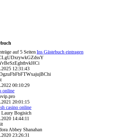
ebuch
nträge auf 5 Seiten
Ins Gästebuch eintragen
CLgUDxrywkGZdssY
vBeSzEghtbvkHCi
0.2025
12:31:43
gzuFbFbFTWxajujBChi
t
0.2022
00:10:29
o online
ovip.pro
4.2021
20:01:15
rish casino online
 Laury Bogisich
8.2020
14:44:11
it
dora Abbey Shanahan
8.2020
23:26:31