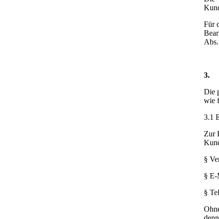
Kund
Für 
Bear
Abs.
3
Die 
wie 
3.1 
Zur 
Kund
§ Ve
§ E-
§ Te
Ohne
denn