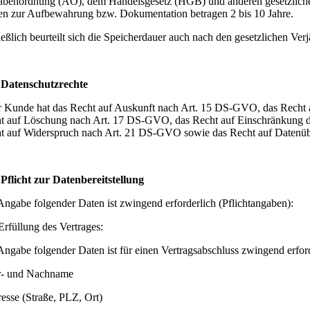
benordnung (AO), dem Handelsgesetz (HGB) und anderen gesetzliche
ten zur Aufbewahrung bzw. Dokumentation betragen 2 bis 10 Jahre.
ießlich beurteilt sich die Speicherdauer auch nach den gesetzlichen Ver
.
Datenschutzrechte
r Kunde hat das Recht auf Auskunft nach Art. 15 DS-GVO, das Recht
t auf Löschung nach Art. 17 DS-GVO, das Recht auf Einschränkung d
t auf Widerspruch nach Art. 21 DS-GVO sowie das Recht auf Datenüb
.
Pflicht zur Datenbereitstellung
Angabe folgender Daten ist zwingend erforderlich (Pflichtangaben):
rfüllung des Vertrages:
Angabe folgender Daten ist für einen Vertragsabschluss zwingend erford
r- und Nachname
resse (Straße, PLZ, Ort)