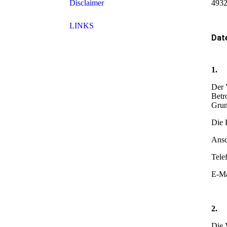
Disclaimer
4932
LINKS
Dat
1
Der 
Betr
Gru
Die 
Ansc
Tele
E-Ma
2
Die 