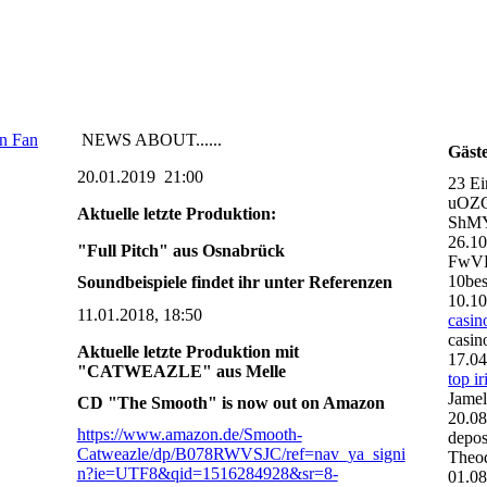
en Fan
NEWS ABOUT......
Gäst
20.01.2019 21:00
23 Ei
uOZ
Aktuelle letzte Produktion:
ShMY
26.1
"Full Pitch" aus Osnabrück
FwVD
10bes
Soundbeispiele findet ihr unter Referenzen
10.1
11.01.2018, 18:50
casin
casin
Aktuelle letzte Produktion mit
17.0
"CATWEAZLE" aus Melle
top i
Jamel
CD "The Smooth" is now out on Amazon
20.0
https://www.amazon.de/Smooth-
depos
Catweazle/dp/B078RWVSJC/ref=nav_ya_signi
Theo
n?ie=UTF8&qid=1516284928&sr=8-
01.0