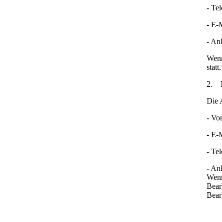
- Te
- E-
- An
Wenn
statt.
2. N
Die 
- Vo
- E-
- Te
- An
Wenn
Bear
Bear