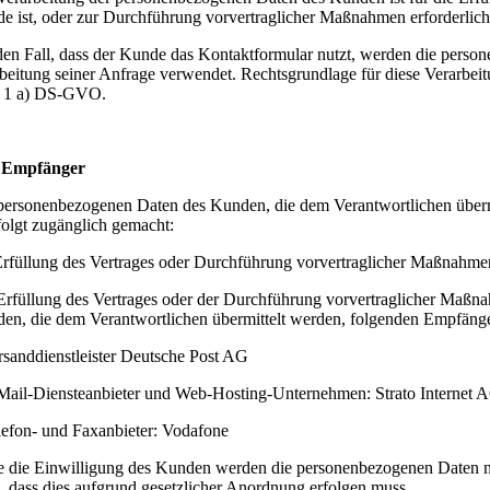
e ist, oder zur Durchführung vorvertraglicher Maßnahmen erforderlich
den Fall, dass der Kunde das Kontaktformular nutzt, werden die perso
beitung seiner Anfrage verwendet. Rechtsgrundlage für diese Verarbeit
 1 a) DS-GVO.
.
Empfänger
personenbezogenen Daten des Kunden, die dem Verantwortlichen über
folgt zugänglich gemacht:
Erfüllung des Vertrages oder Durchführung vorvertraglicher Maßnahme
Erfüllung des Vertrages oder der Durchführung vorvertraglicher Maß
en, die dem Verantwortlichen übermittelt werden, folgenden Empfäng
rsanddienstleister Deutsche Post AG
Mail-Diensteanbieter und Web-Hosting-Unternehmen: Strato Internet 
lefon- und Faxanbieter: Vodafone
 die Einwilligung des Kunden werden die personenbezogenen Daten nich
, dass dies aufgrund gesetzlicher Anordnung erfolgen muss.