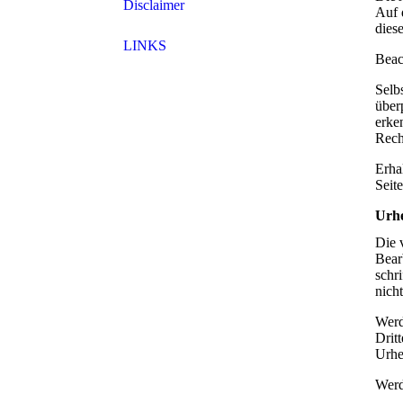
Disclaimer
Auf 
dies
LINKS
Beach
Selb
über
erke
Rech
Erha
Seite
Urhe
Die 
Bear
schr
nich
Werd
Drit
Urhe
Werd