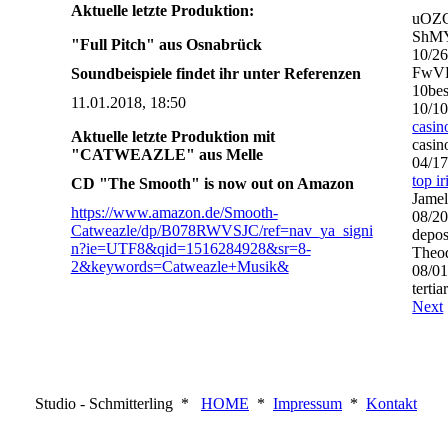
Aktuelle letzte Produktion:
uOZ
ShMY
"Full Pitch" aus Osnabrück
10/2
FwVD
Soundbeispiele findet ihr unter Referenzen
10bes
11.01.2018, 18:50
10/1
casin
Aktuelle letzte Produktion mit
casin
"CATWEAZLE" aus Melle
04/1
top i
CD "The Smooth" is now out on Amazon
Jamel
https://www.amazon.de/Smooth-
08/2
Catweazle/dp/B078RWVSJC/ref=nav_ya_signi
depos
n?ie=UTF8&qid=1516284928&sr=8-
Theo
2&keywords=Catweazle+Musik&
08/0
tertia
Next
Studio - Schmitterling *
HOME
*
Impressum
*
Kontakt