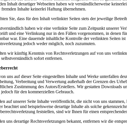
den Inhalt derartiger Webseiten haben wir verständlicherweise keinerle
e fremden Inhalte keinerlei Haftung übernehmen.
ten Sie, dass für den Inhalt verlinkter Seiten stets der jeweilige Betreib
stverständlich haben wir eine verlinkte Seite zum Zeitpunkt unserer Ve
prüft und eine Verlinkung nur in den Fällen vorgenommen, in denen für
nnbar war. Eine dauernde inhaltliche Kontrolle der verlinkten Seiten is
tsverletzung jedoch weder möglich, noch zuzumuten.
lten wir künftig Kenntnis von Rechtsverletzungen auf von uns verlinkt
 selbstverständlich sofort entfernen.
berrecht
von uns auf dieser Seite eingestellten Inhalte und Werke unterfallen de
beitung, Verbreitung und Verwertung außerhalb der Grenzen des Urhebe
iftlichen Zustimmung des Autors/Erstellers. Wir gestatten Downloads u
t jedoch für den kommerziellen Gebrauch.
en auf unserer Seite Inhalte veröffentlicht, die nicht von uns stammen,
ter beachtet und beispielsweise derartige Inhalte als solche gekennzeich
berrechtsverletzung feststellen, sind wir Ihnen für einen entsprechend
en uns derartige Rechtsverletzungen bekannt, entfernen wir die entspr