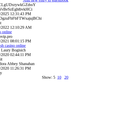
Add new entry to guestbook
CLgUDxrywkGZdssY
vBeSzEghtbvkHCi
6/2025
12:31:43 PM
gzuFbFbFTWxajujBChi
t
0/2022
12:10:29 AM
o online
ovip.pro
7/2021
08:01:15 PM
rish casino online
 Laury Bogisich
0/2020
02:44:11 PM
it
dora Abbey Shanahan
1/2020
11:26:31 PM
ry
Show: 5
10
20