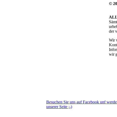
© 20
AL
Sämt
urhe
der 
Wir 
Kont
Info
wir 
Besuchen Sie uns auf Facebook unf werd
unserer Seite ;-)