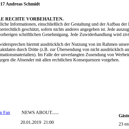
17 Andreas Schmidt
LE RECHTE VORBEHALTEN.
liche Informationen, einschließlich der Gestaltung und der Aufbau der 
berrechtlich geschützt, sofern nichts anderes angegeben ist. Jede ausz
vorherigen schriftlichen Genehmigung. Jede Zuwiderhandlung wird zivil-
widersprechen hiermit ausdrücklich der Nutzung von im Rahmen unserer
aktdaten durch Dritte (z.B. zur Übersendung von nicht ausdrücklich a
rmationsmaterialien). Im Falle der unverlangten Zusendung von Werbe
gegen die Absender mit allen rechtlichen Konsequenzen vorgehen.
en Fan
NEWS ABOUT......
Gäst
20.01.2019 21:00
23 en