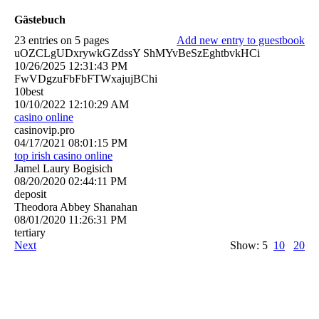
Gästebuch
23 entries on 5 pages
Add new entry to guestbook
uOZCLgUDxrywkGZdssY ShMYvBeSzEghtbvkHCi
10/26/2025
12:31:43 PM
FwVDgzuFbFbFTWxajujBChi
10best
10/10/2022
12:10:29 AM
casino online
casinovip.pro
04/17/2021
08:01:15 PM
top irish casino online
Jamel Laury Bogisich
08/20/2020
02:44:11 PM
deposit
Theodora Abbey Shanahan
08/01/2020
11:26:31 PM
tertiary
Next
Show: 5
10
20