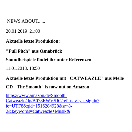
NEWS ABOUT......
20.01.2019 21:00
Aktuelle letzte Produktion:
"Full Pitch" aus Osnabrück
Soundbeispiele findet ihr unter Referenzen
11.01.2018, 18:50
Aktuelle letzte Produktion mit "CATWEAZLE" aus Melle
CD "The Smooth" is now out on Amazon
https://www.amazon.de/Smooth-
Catweazle/dp/B078RWVSJC/ref=nav_ya_signin?
ie=UTF8&qid=1516284928&sr=8-
2&keywords=Catweazle+Musik&