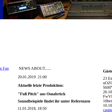
en Fan
NEWS ABOUT......
Gäst
20.01.2019 21:00
23 Ei
uOZ
Aktuelle letzte Produktion:
ShMY
26.1
"Full Pitch" aus Osnabrück
FwVD
10bes
Soundbeispiele findet ihr unter Referenzen
10.1
11.01.2018, 18:50
casin