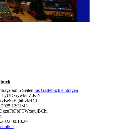
ebuch
nträge auf 5 Seiten
Ins Gästebuch eintragen
CLgUDxrywkGZdssY
vBeSzEghtbvkHCi
0.2025
12:31:43
gzuFbFbFTWxajujBChi
t
0.2022
00:10:29
o online