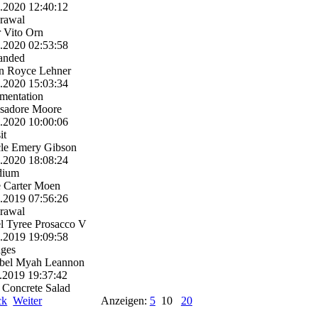
3.2020
12:40:12
rawal
 Vito Orn
2.2020
02:53:58
anded
n Royce Lehner
2.2020
15:03:34
mentation
Isadore Moore
2.2020
10:00:06
it
cle Emery Gibson
1.2020
18:08:24
dium
 Carter Moen
2.2019
07:56:26
rawal
l Tyree Prosacco V
2.2019
19:09:58
ages
bel Myah Leannon
.2019
19:37:42
 Concrete Salad
ck
Weiter
Anzeigen:
5
10
20