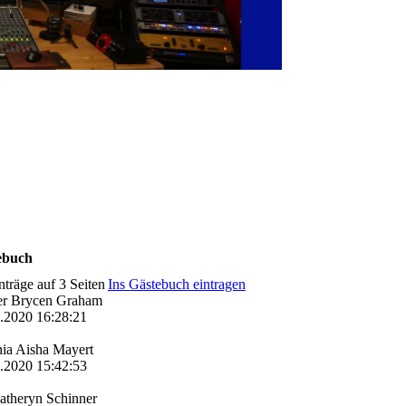
ebuch
nträge auf 3 Seiten
Ins Gästebuch eintragen
er Brycen Graham
3.2020
16:28:21
ia Aisha Mayert
3.2020
15:42:53
e
atheryn Schinner