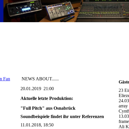
en Fan
NEWS ABOUT......
Gäst
20.01.2019 21:00
23 Ei
Eliez
Aktuelle letzte Produktion:
24.0
array
"Full Pitch" aus Osnabrück
Cynth
13.0
Soundbeispiele findet ihr unter Referenzen
fram
11.01.2018, 18:50
Ali K