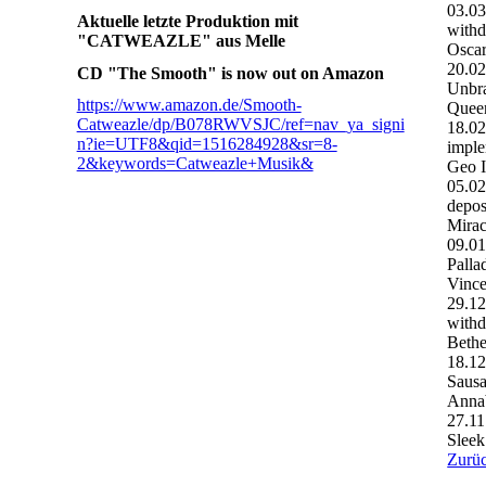
03.0
Aktuelle letzte Produktion mit
withd
"CATWEAZLE" aus Melle
Oscar
20.0
CD "The Smooth" is now out on Amazon
Unbr
https://www.amazon.de/Smooth-
Quee
Catweazle/dp/B078RWVSJC/ref=nav_ya_signi
18.0
n?ie=UTF8&qid=1516284928&sr=8-
imple
2&keywords=Catweazle+Musik&
Geo 
05.0
depos
Mira
09.0
Palla
Vince
29.1
withd
Bethe
18.1
Saus
Anna
27.11
Sleek
Zurü