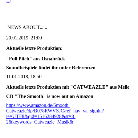
;-)
NEWS ABOUT......
20.01.2019 21:00
Aktuelle letzte Produktion:
"Full Pitch" aus Osnabrück
Soundbeispiele findet ihr unter Referenzen
11.01.2018, 18:50
Aktuelle letzte Produktion mit "CATWEAZLE" aus Melle
CD "The Smooth" is now out on Amazon
https://www.amazon.de/Smooth-
Catweazle/dp/B078RWVSJC/ref=nav_ya_signin?
ie=UTF8&qid=1516284928&sr=8-
2&keywords=Catweazle+Musik&