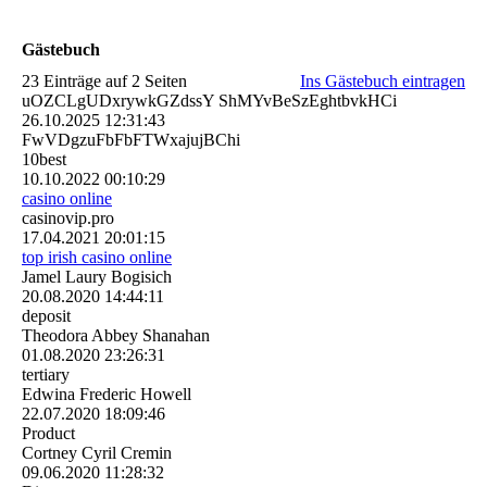
Gästebuch
23 Einträge auf 2 Seiten
Ins Gästebuch eintragen
uOZCLgUDxrywkGZdssY ShMYvBeSzEghtbvkHCi
26.10.2025
12:31:43
FwVDgzuFbFbFTWxajujBChi
10best
10.10.2022
00:10:29
casino online
casinovip.pro
17.04.2021
20:01:15
top irish casino online
Jamel Laury Bogisich
20.08.2020
14:44:11
deposit
Theodora Abbey Shanahan
01.08.2020
23:26:31
tertiary
Edwina Frederic Howell
22.07.2020
18:09:46
Product
Cortney Cyril Cremin
09.06.2020
11:28:32