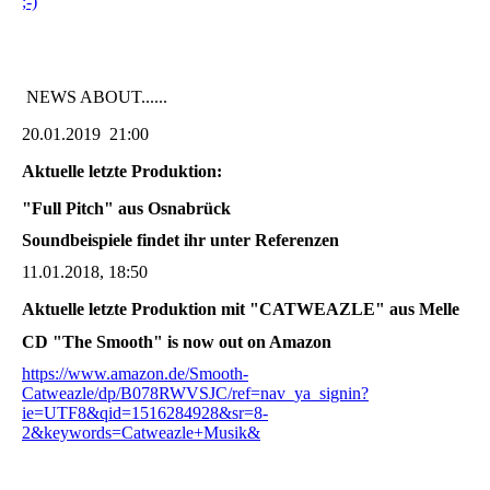
;-)
NEWS ABOUT......
20.01.2019 21:00
Aktuelle letzte Produktion:
"Full Pitch" aus Osnabrück
Soundbeispiele findet ihr unter Referenzen
11.01.2018, 18:50
Aktuelle letzte Produktion mit "CATWEAZLE" aus Melle
CD "The Smooth" is now out on Amazon
https://www.amazon.de/Smooth-
Catweazle/dp/B078RWVSJC/ref=nav_ya_signin?
ie=UTF8&qid=1516284928&sr=8-
2&keywords=Catweazle+Musik&