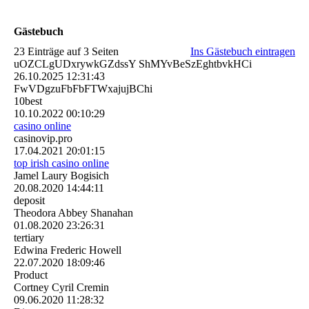
Gästebuch
23 Einträge auf 3 Seiten
Ins Gästebuch eintragen
uOZCLgUDxrywkGZdssY ShMYvBeSzEghtbvkHCi
26.10.2025
12:31:43
FwVDgzuFbFbFTWxajujBChi
10best
10.10.2022
00:10:29
casino online
casinovip.pro
17.04.2021
20:01:15
top irish casino online
Jamel Laury Bogisich
20.08.2020
14:44:11
deposit
Theodora Abbey Shanahan
01.08.2020
23:26:31
tertiary
Edwina Frederic Howell
22.07.2020
18:09:46
Product
Cortney Cyril Cremin
09.06.2020
11:28:32