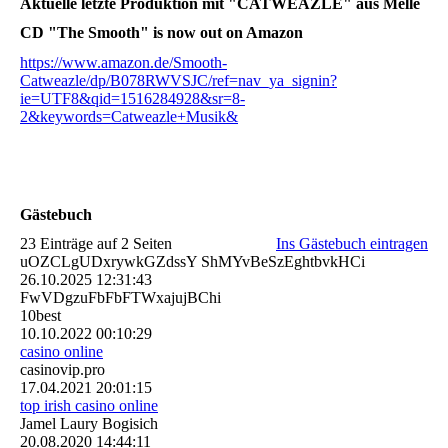
Aktuelle letzte Produktion mit "CATWEAZLE" aus Melle
CD "The Smooth" is now out on Amazon
https://www.amazon.de/Smooth-
Catweazle/dp/B078RWVSJC/ref=nav_ya_signin?
ie=UTF8&qid=1516284928&sr=8-
2&keywords=Catweazle+Musik&
Gästebuch
23 Einträge auf 2 Seiten
Ins Gästebuch eintragen
uOZCLgUDxrywkGZdssY ShMYvBeSzEghtbvkHCi
26.10.2025
12:31:43
FwVDgzuFbFbFTWxajujBChi
10best
10.10.2022
00:10:29
casino online
casinovip.pro
17.04.2021
20:01:15
top irish casino online
Jamel Laury Bogisich
20.08.2020
14:44:11