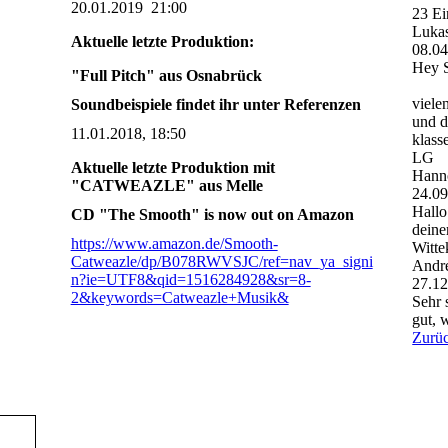
20.01.2019 21:00
23 Ei
Luka
Aktuelle letzte Produktion:
08.0
Hey 
"Full Pitch" aus Osnabrück
viele
Soundbeispiele findet ihr unter Referenzen
und d
11.01.2018, 18:50
klass
LG
Aktuelle letzte Produktion mit
Hann
"CATWEAZLE" aus Melle
24.0
Hallo
CD "The Smooth" is now out on Amazon
deine
https://www.amazon.de/Smooth-
Witte
Catweazle/dp/B078RWVSJC/ref=nav_ya_signi
Andr
n?ie=UTF8&qid=1516284928&sr=8-
27.1
2&keywords=Catweazle+Musik&
Sehr 
gut, w
Zurü