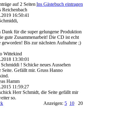
nträge auf 2 Seiten
Ins Gästebuch eintragen
s Reichenbach
4.2019
16:50:41
Schmiddi,
n Dank für die super gelungene Produktion
ie gute Zusammenarbeit! Die CD ist echt
e geworden! Bis zur nächsten Aufnahme ;)
o Wittekind
9.2018
13:30:01
 Schmiddi ! Schicke neues Aussehen
r Seite. Gefällt mir. Gruss Hanno
kind.
eas Hamm
2.2015
11:59:27
schick Herr Schmidt, die Seite gefällt mir
eiter so.
ck
Anzeigen:
5
10
20