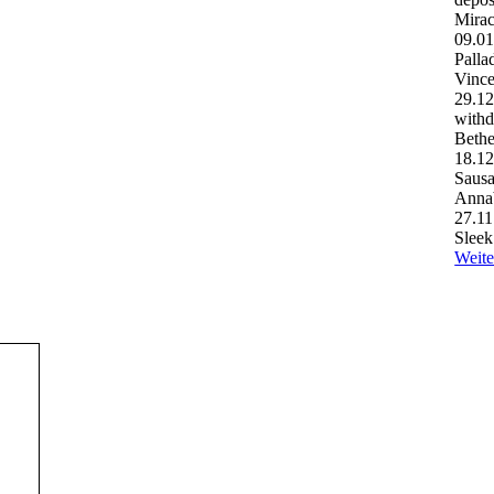
Mira
09.0
Palla
Vince
29.1
withd
Bethe
18.1
Saus
Anna
27.11
Sleek
Weite