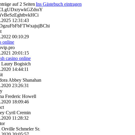
nträge auf 2 Seiten
Ins Gästebuch eintragen
CLgUDxrywkGZdssY
vBeSzEghtbvkHCi
0.2025
12:31:43
gzuFbFbFTWxajujBChi
t
0.2022
00:10:29
o online
ovip.pro
4.2021
20:01:15
rish casino online
 Laury Bogisich
8.2020
14:44:11
it
dora Abbey Shanahan
8.2020
23:26:31
ry
a Frederic Howell
7.2020
18:09:46
ct
ey Cyril Cremin
6.2020
11:28:32
tor
 Orville Schmeler Sr.
5.2020
20:05:57