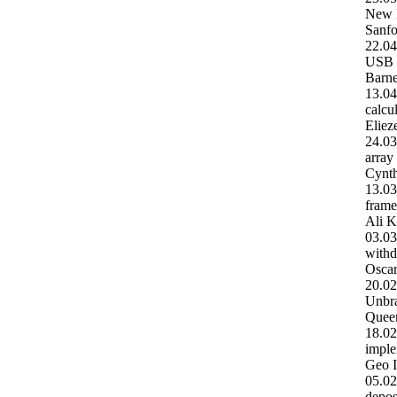
New 
Sanfo
22.0
USB
Barne
13.0
calcu
Eliez
24.0
array
Cynth
13.0
fram
Ali K
03.0
withd
Oscar
20.0
Unbr
Quee
18.0
imple
Geo 
05.0
depos