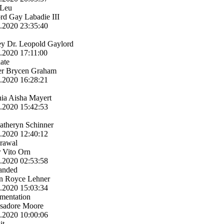
Leu
rd Gay Labadie III
4.2020
23:35:40
y Dr. Leopold Gaylord
4.2020
17:11:00
late
er Brycen Graham
3.2020
16:28:21
ia Aisha Mayert
3.2020
15:42:53
e
atheryn Schinner
3.2020
12:40:12
rawal
 Vito Orn
2.2020
02:53:58
anded
n Royce Lehner
2.2020
15:03:34
mentation
Isadore Moore
2.2020
10:00:06
it