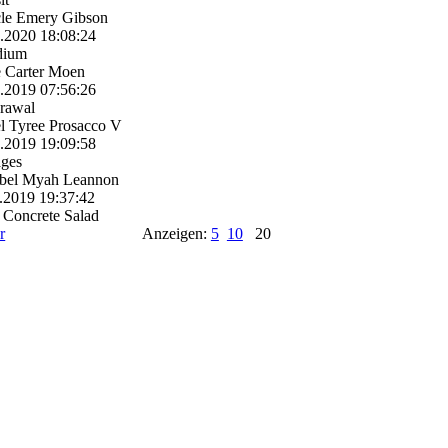
cle Emery Gibson
1.2020
18:08:24
dium
 Carter Moen
2.2019
07:56:26
rawal
l Tyree Prosacco V
2.2019
19:09:58
ages
bel Myah Leannon
.2019
19:37:42
 Concrete Salad
r
Anzeigen:
5
10
20