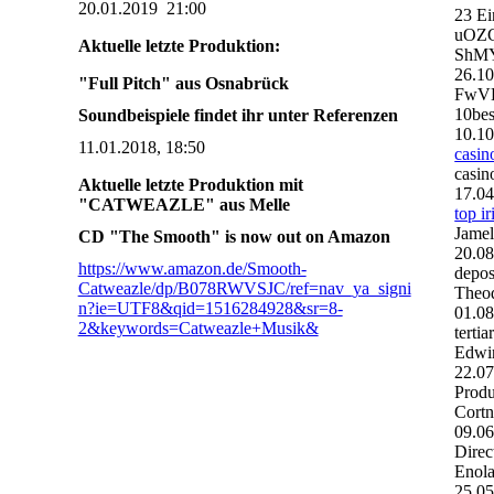
20.01.2019 21:00
23 Ei
uOZ
Aktuelle letzte Produktion:
ShMY
26.1
"Full Pitch" aus Osnabrück
FwVD
10bes
Soundbeispiele findet ihr unter Referenzen
10.1
11.01.2018, 18:50
casin
casin
Aktuelle letzte Produktion mit
17.0
"CATWEAZLE" aus Melle
top i
Jamel
CD "The Smooth" is now out on Amazon
20.0
https://www.amazon.de/Smooth-
depos
Catweazle/dp/B078RWVSJC/ref=nav_ya_signi
Theo
n?ie=UTF8&qid=1516284928&sr=8-
01.0
2&keywords=Catweazle+Musik&
tertia
Edwin
22.0
Produ
Cortn
09.0
Direc
Enola
25.0