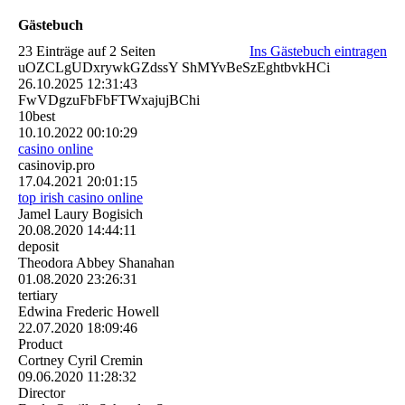
Gästebuch
23 Einträge auf 2 Seiten
Ins Gästebuch eintragen
uOZCLgUDxrywkGZdssY ShMYvBeSzEghtbvkHCi
26.10.2025
12:31:43
FwVDgzuFbFbFTWxajujBChi
10best
10.10.2022
00:10:29
casino online
casinovip.pro
17.04.2021
20:01:15
top irish casino online
Jamel Laury Bogisich
20.08.2020
14:44:11
deposit
Theodora Abbey Shanahan
01.08.2020
23:26:31
tertiary
Edwina Frederic Howell
22.07.2020
18:09:46
Product
Cortney Cyril Cremin
09.06.2020
11:28:32
Director