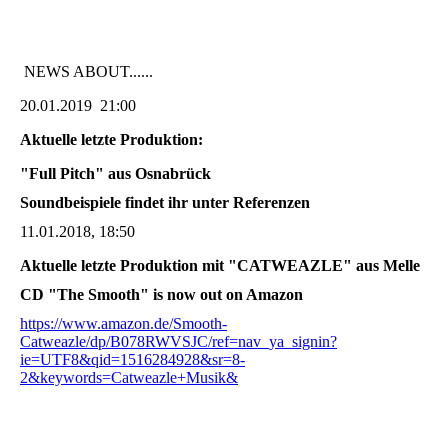
NEWS ABOUT......
20.01.2019 21:00
Aktuelle letzte Produktion:
"Full Pitch" aus Osnabrück
Soundbeispiele findet ihr unter Referenzen
11.01.2018, 18:50
Aktuelle letzte Produktion mit "CATWEAZLE" aus Melle
CD "The Smooth" is now out on Amazon
https://www.amazon.de/Smooth-
Catweazle/dp/B078RWVSJC/ref=nav_ya_signin?
ie=UTF8&qid=1516284928&sr=8-
2&keywords=Catweazle+Musik&