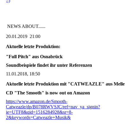
;-)
NEWS ABOUT......
20.01.2019 21:00
Aktuelle letzte Produktion:
"Full Pitch" aus Osnabrück
Soundbeispiele findet ihr unter Referenzen
11.01.2018, 18:50
Aktuelle letzte Produktion mit "CATWEAZLE" aus Melle
CD "The Smooth" is now out on Amazon
https://www.amazon.de/Smooth-
Catweazle/dp/B078RWVSJC/ref=nav_ya_signin?
ie=UTF8&qid=1516284928&sr=8-
2&keywords=Catweazle+Musik&