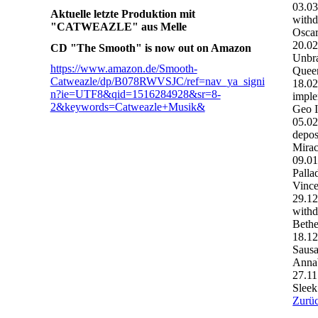
03.0
Aktuelle letzte Produktion mit
withd
"CATWEAZLE" aus Melle
Oscar
20.0
CD "The Smooth" is now out on Amazon
Unbr
https://www.amazon.de/Smooth-
Quee
Catweazle/dp/B078RWVSJC/ref=nav_ya_signi
18.0
n?ie=UTF8&qid=1516284928&sr=8-
imple
2&keywords=Catweazle+Musik&
Geo 
05.0
depos
Mira
09.0
Palla
Vince
29.1
withd
Bethe
18.1
Saus
Anna
27.11
Sleek
Zurü