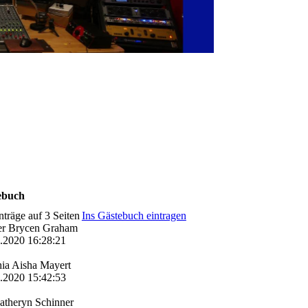
ebuch
nträge auf 3 Seiten
Ins Gästebuch eintragen
er Brycen Graham
3.2020
16:28:21
ia Aisha Mayert
3.2020
15:42:53
e
atheryn Schinner