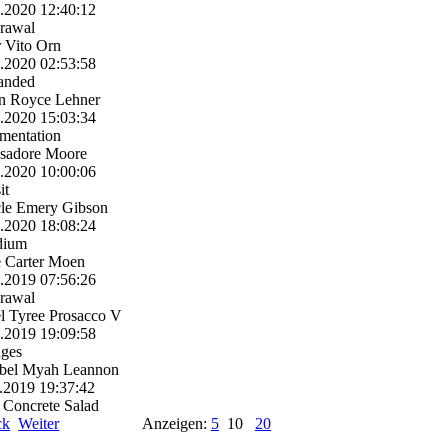
3.2020
12:40:12
rawal
 Vito Orn
2.2020
02:53:58
anded
n Royce Lehner
2.2020
15:03:34
mentation
Isadore Moore
2.2020
10:00:06
it
cle Emery Gibson
1.2020
18:08:24
dium
 Carter Moen
2.2019
07:56:26
rawal
l Tyree Prosacco V
2.2019
19:09:58
ages
bel Myah Leannon
.2019
19:37:42
 Concrete Salad
ck
Weiter
Anzeigen:
5
10
20