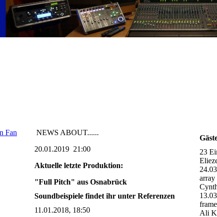
en Fan
NEWS ABOUT......
Gäst
20.01.2019 21:00
23 Ei
Eliez
Aktuelle letzte Produktion:
24.0
array
"Full Pitch" aus Osnabrück
Cynth
13.0
Soundbeispiele findet ihr unter Referenzen
fram
11.01.2018, 18:50
Ali K