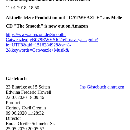
11.01.2018, 18:50
Aktuelle letzte Produktion mit "CATWEAZLE" aus Melle
CD "The Smooth" is now out on Amazon
https://www.amazon.de/Smooth-
Catweazle/dp/B078RWVSJC/ref=nav_ya_signin?
ie=UTF8&qid=1516284928&sr=8-
2&keywords=Catweazle+Musik&
Gästebuch
23 Einträge auf 5 Seiten
Ins Gästebuch eintragen
Edwina Frederic Howell
22.07.2020
18:09:46
Product
Cortney Cyril Cremin
09.06.2020
11:28:32
Director
Enola Orville Schmeler Sr.
25.05.2020
20:05:57