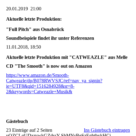
20.01.2019 21:00
Aktuelle letzte Produktion:
"Full Pitch" aus Osnabrück
Soundbeispiele findet ihr unter Referenzen
11.01.2018, 18:50
Aktuelle letzte Produktion mit "CATWEAZLE" aus Melle
CD "The Smooth" is now out on Amazon
https://www.amazon.de/Smooth-
Catweazle/dp/B078RWVSJC/ref=nav_ya_signin?
ie=UTF8&qid=1516284928&sr=8-
2&keywords=Catweazle+Musik&
Gästebuch
23 Einträge auf 2 Seiten
Ins Gästebuch eintragen
uOZCLgUDxrywkGZdssY ShMYvBeSzEghtbvkHCi