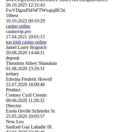
26.10.2025
12:31:43
FwVDgzuFbFbFTWxajujBChi
10best
10.10.2022
00:10:29
casino online
casinovip.pro
17.04.2021
20:01:15
top irish casino online
Jamel Laury Bogisich
20.08.2020
14:44:11
deposit
Theodora Abbey Shanahan
01.08.2020
23:26:31
tertiary
Edwina Frederic Howell
22.07.2020
18:09:46
Product
Cortney Cyril Cremin
09.06.2020
11:28:32
Director
Enola Orville Schmeler Sr.
25.05.2020
20:05:57
New Leu
Sanford Gay Labadie III